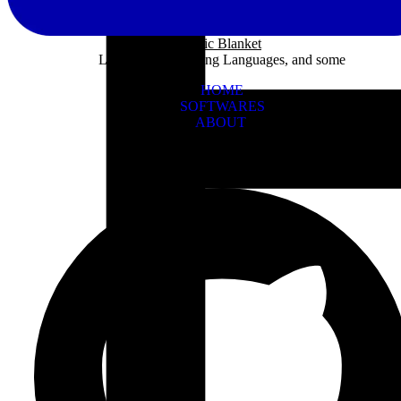
Panic Blanket
Learning Programing Languages, and some
HOME
SOFTWARES
ABOUT