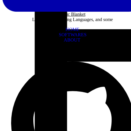
Panic Blanket
Learning Programing Languages, and some
HOME
SOFTWARES
ABOUT