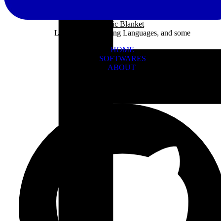
Panic Blanket
Learning Programing Languages, and some
HOME
SOFTWARES
ABOUT